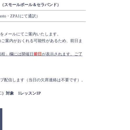
ops（スモールボール＆セラバンド）
Omoto・ZPA1にて通訳）
）
Lをメールにてご案内いたします。
のご案内がおくれる可能性があるため、前日ま
日程」欄には開催日
前日
が表示されます。ご了
ブ配信します（当日の欠席連絡は不要です）。
CEC）対象 1レッスン1P