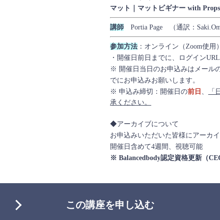
マット｜マットビギナー with Pr
講師
Portia Page （通訳：Saki.
参加方法
：オンライン（Zoom使用
・開催日前日までに、ログインUR
※ 開催日当日のお申込みはメール
でにお申込みお願いします。
※ 申込み締切：開催日の
前日
、
「
承ください。
◆アーカイブについて
お申込みいただいた皆様にアーカイ
開催日含めて4週間、視聴可能
※ Balancedbody認定資格更新（
この講座を申し込む