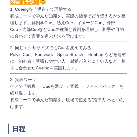
内容（予定）
1. Cueingを「構造」で理解する
養成コースで学んだ知識を、実際の指導でどう伝えるかを整
理します。解剖学Cue、感覚Cue、イメージCue、外部
Cue・内部CueなどCueの種類と役割を理解し、相手や目的
に合わせて言葉を選ぶ方法を学びます。
2. 同じエクササイズでもCueを変えてみる
Pelvic Curl、Footwork、Spine Stretch、Elephantなどを題材
に、初心者・緊張しやすい人・感覚が入りにくい人など、相
手に合わせたCueingを実践します。
3. 実践ワーク
ペアで「観察 → Cueを選ぶ → 実践 → フィードバック」を
繰り返します。
養成コースで学んだ知識を、現場で使える"指導力"へとつな
げます。
日程