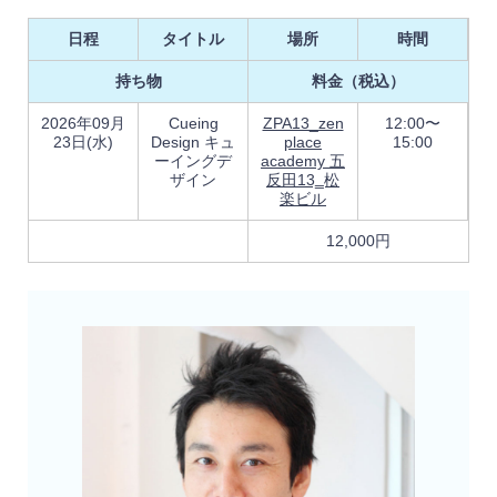
日程
タイトル
場所
時間
持ち物
料金（税込）
2026年09月
Cueing
ZPA13_zen
12:00〜
23日(水)
Design キュ
place
15:00
ーイングデ
academy 五
ザイン
反田13‗松
楽ビル
12,000円