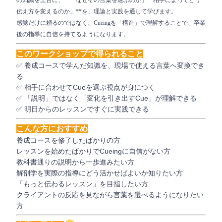
の知識を土台に、**「なぜその言葉を選ぶのか」「相手によってどう
伝え方を変えるのか」**を、理論と実践を通して学びます。
感覚だけに頼るのではなく、Cueingを「構造」で理解することで、卒業
後の指導に自信を持てるようになります。
このワークショップで得られること
✅ 養成コースで学んだ知識を、現場で使える言葉へ変換でき
る
✅ 相手に合わせてCueを選ぶ視点が身につく
✅ 「説明」ではなく「変化を引き出すCue」が理解できる
✅ 明日からのレッスンですぐに実践できる
こんな方におすすめ
養成コースを修了したばかりの方
レッスンを始めたばかりでCueingに自信がない方
教科書通りの説明から一歩進みたい方
解剖学を実際の指導にどう活かせばよいか知りたい方
「もっと伝わるレッスン」を目指したい方
クライアントの反応を見ながら言葉を選べるようになりたい
方