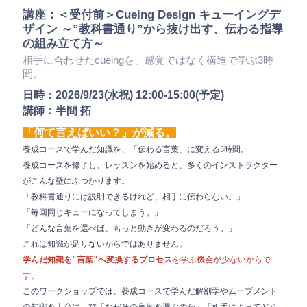
講座：＜受付前＞Cueing Design キューイングデ
ザイン ～”教科書通り”から抜け出す、伝わる指導
の組み立て方～
相手に合わせたcueingを、感覚ではなく構造で学ぶ3時
間。
日時：
2026/9/23(水祝) 12:00-15:00(予定)
講師：
半間 拓
「何て言えばいい？」が減る。
養成コースで学んだ知識を、「伝わる言葉」に変える3時間。
養成コースを修了し、レッスンを始めると、多くのインストラクター
がこんな壁にぶつかります。
「教科書通りには説明できるけれど、相手に伝わらない。」
「毎回同じキューになってしまう。」
「どんな言葉を選べば、もっと動きが変わるのだろう。」
これは知識が足りないからではありません。
学んだ知識を"言葉"へ変換するプロセス
を学ぶ機会が少ないからで
す。
このワークショップでは、養成コースで学んだ解剖学やムーブメント